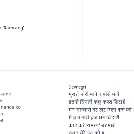
a 'Ramrang'
Devnagri
मुरारी मोरी माने न मोरी माने
maane
e
इतनी बिनती कछु करत ढिटाई
 nanda ko |
मग मतवारो नट खट छैला नन्द को 
ee
मै ब्रज नारी ब्रज धन बिहारी
ee
काहे करे 'रामरंग' बटमारी
छुवत मेरे अंग को ॥