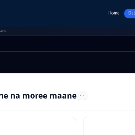
Home
Dat
aane
ne na moree maane