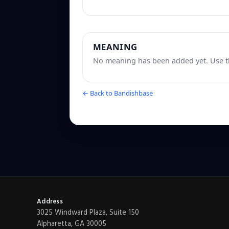
MEANING
No meaning has been added yet. Use th
← Back to Bandishbase
Address
3025 Windward Plaza, Suite 150
Alpharetta, GA 30005